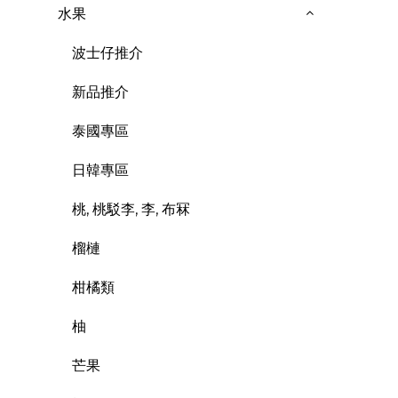
水果
波士仔推介
新品推介
泰國專區
日韓專區
桃, 桃駁李, 李, 布冧
榴槤
柑橘類
柚
芒果