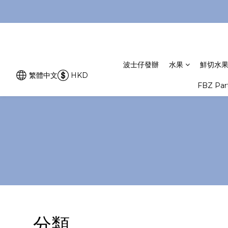
波士仔發辦
水果
鮮切水
繁體中文
HKD
FBZ Pa
分類