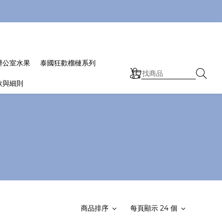
辦公室水果
泰國狂歡榴槤系列
款與細則
商品排序
每頁顯示 24 個