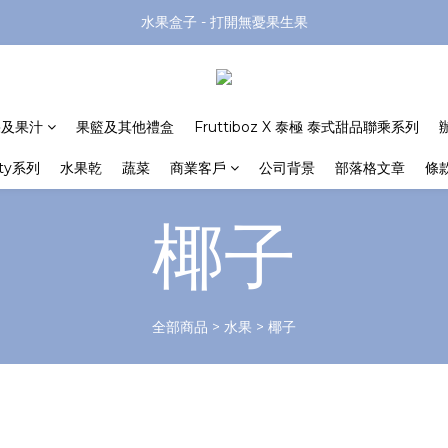
水果盒子 - 打開無憂果生果
果及果汁
果籃及其他禮盒
Fruttiboz X 泰極 泰式甜品聯乘系列
rty系列
水果乾
蔬菜
商業客戶
公司背景
部落格文章
條
椰子
全部商品
>
水果
>
椰子