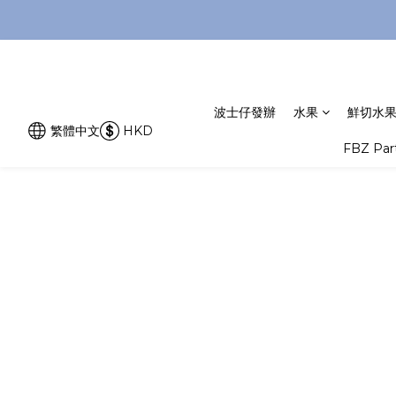
波士仔發辦
水果
鮮切水
繁體中文
HKD
FBZ Pa