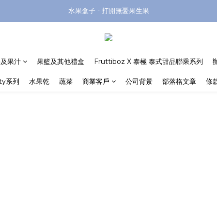
水果盒子 - 打開無憂果生果
果及果汁
果籃及其他禮盒
Fruttiboz X 泰極 泰式甜品聯乘系列
rty系列
水果乾
蔬菜
商業客戶
公司背景
部落格文章
條