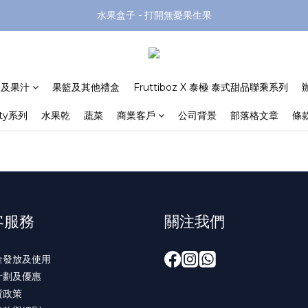
水果盒子 - 打開無憂果生果
果及果汁
果籃及其他禮盒
Fruttiboz X 泰極 泰式甜品聯乘系列
rty系列
水果乾
蔬菜
商業客戶
公司背景
部落格文章
條
客服務
關注我們
金發放及使用
計劃及優惠
貨政策