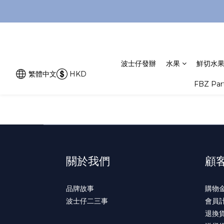
波士仔發辦
水果
鮮切水
繁體中文
HKD
FBZ Pa
關於我們
顧
品牌故事
購物
波士仔二三事
會員
退換