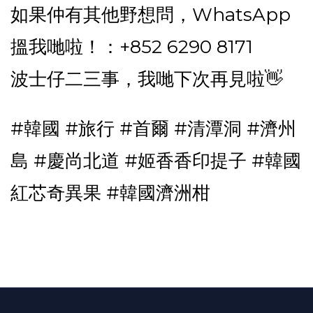
如果仲有其他野想問，WhatsApp
搵我哋啦！：+852 6290 8171
波士仔二三事，我哋下次再見啦👋
#韓國 #旅行 #首爾 #清潭洞 #濟州
島 #慶尚北道 #姬香香印提子 #韓國
紅芯奇異果 #韓國濟洲柑