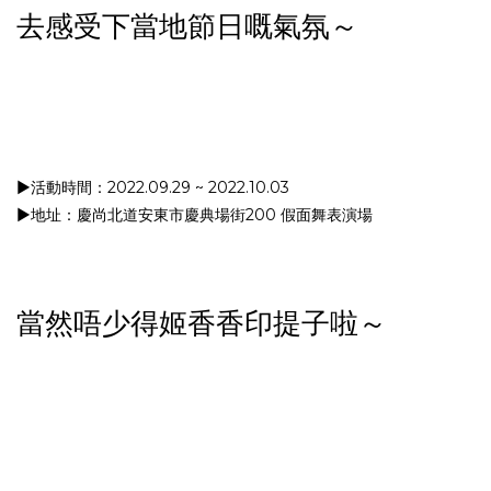
去感受下當地節日嘅氣氛～
▶︎活動時間：2022.09.29 ~ 2022.10.03
▶︎地址：慶尚北道安東市慶典場街200 假面舞表演場
當然唔少得姬香香印提子啦～