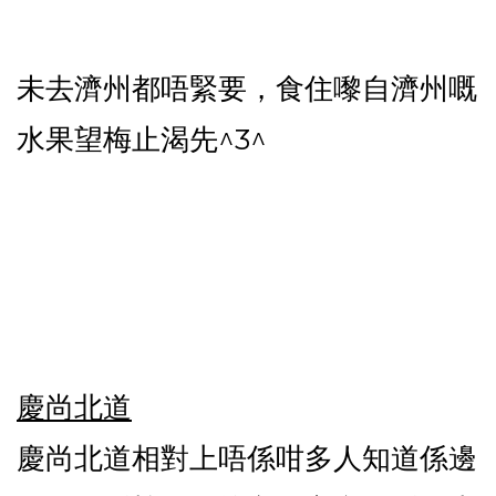
未去濟州都唔緊要，食住嚟自濟州嘅
水果望梅止渴先^3^
慶尚北道
慶尚北道相對上唔係咁多人知道係邊