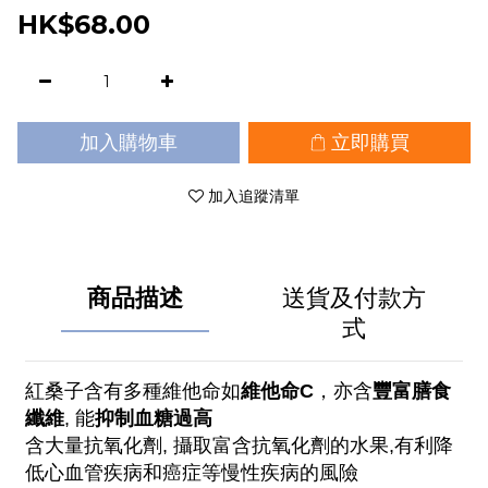
HK$68.00
加入購物車
立即購買
加入追蹤清單
商品描述
送貨及付款方
式
紅桑子含有多種維他命如
維他命
C
，亦含
豐富膳食
纖維
, 能
抑制血糖過高
含大量抗氧化劑, 攝取富含抗氧化劑的水果,有利降
低心血管疾病和癌症等慢性疾病的風險