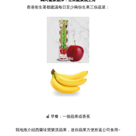
香港衛生署都建議每日至少兩份生果三份蔬菜：
🍎
早餐：一個蘋果或香蕉
我地推介紐西蘭珍寶樂淇蘋果，迷你蘋果方便拎返公司食用
~