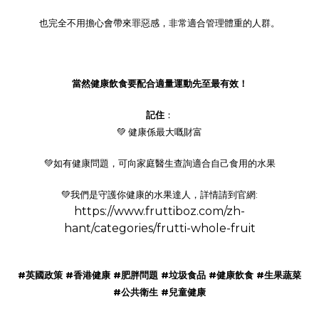
也完全不用擔心會帶來罪惡感，非常適合管理體重的人群。
當然健康飲食要配合適量運動先至最有效！
記住
：
💚
健康係最大嘅財富
💚
如有健康問題，可向家庭醫生查詢適合自己食用的水果
💚
我們是守護你健康的水果達人，詳情請到官網
:
https://www.fruttiboz.com/zh-
hant/categories/frutti-whole-fruit
#
英國政策
#
香港健康
#
肥胖問題
#
垃圾食品
#
健康飲食
#
生果蔬菜
#
公共衛生
#
兒童健康