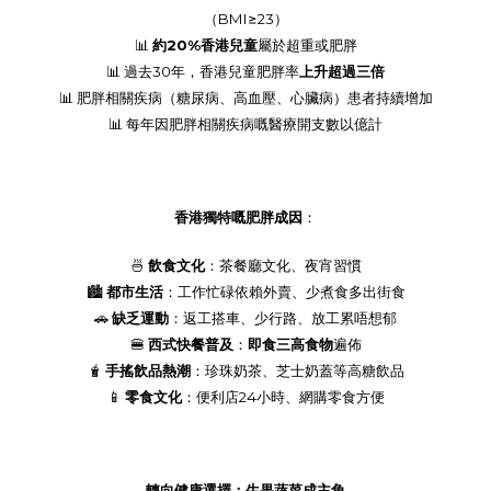
（
BMI≥23
）
📊
約
20%
香港兒童
屬於超重或肥胖
📊
過去
30
年，香港兒童肥胖率
上升超過三倍
📊
肥胖相關疾病（糖尿病、高血壓、心臟病）患者持續增加
📊
每年因肥胖相關疾病嘅醫療開支數以億計
香港獨特嘅肥胖成因
：
🍜
飲食文化
：茶餐廳文化、夜宵習慣
🏙️
都市生活
：工作忙碌依賴外賣、少煮食多出街食
🚗
缺乏運動
：返工搭車、少行路、放工累唔想郁
🍔
西式快餐普及
：
即食三高食物
遍佈
🧋
手搖飲品熱潮
：珍珠奶茶、芝士奶蓋等高糖飲品
📱
零食文化
：便利店
24
小時、網購零食方便
轉向健康選擇：生果蔬菜成主角