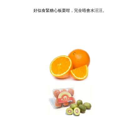
好似食緊糖心板栗咁，完全唔會水汪汪。