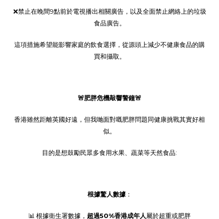
❌
禁止在晚間
9
點前於電視播出相關廣告，以及全面禁止網絡上的垃圾
食品廣告。
這項措施希望能影響家庭的飲食選擇，從源頭上減少不健康食品的購
買和攝取。
🚨
肥胖危機敲響警鐘
🚨
香港雖然距離英國好遠，但我哋面對嘅肥胖問題同健康挑戰其實好相
似。
目的是想鼓勵民眾多食用水果、蔬菜等天然食品
:
根據驚人數據
：
📊
根據衛生署數據，
超過
50%
香港成年人
屬於超重或肥胖