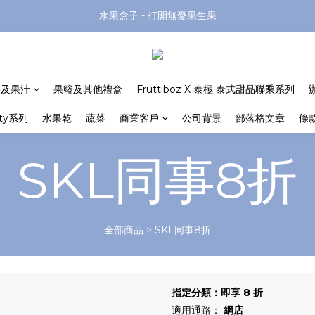
水果盒子 - 打開無憂果生果
果及果汁
果籃及其他禮盒
Fruttiboz X 泰極 泰式甜品聯乘系列
rty系列
水果乾
蔬菜
商業客戶
公司背景
部落格文章
條
SKL同事8折
全部商品
>
SKL同事8折
指定分類：即享 8 折
適用通路：
網店