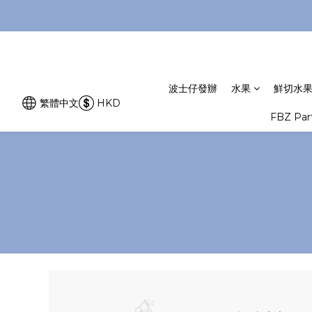
波士仔發辦
水果
鮮切水
繁體中文
HKD
FBZ Pa